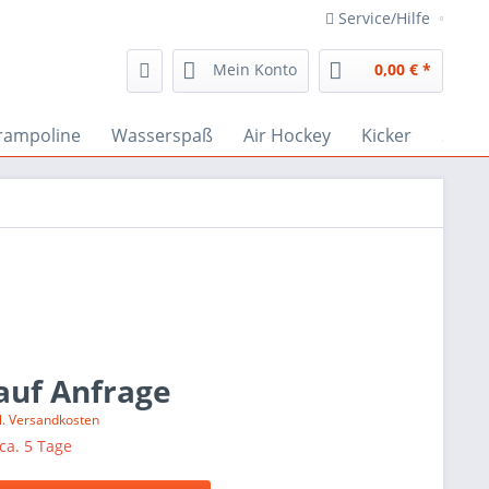
Service/Hilfe
Mein Konto
0,00 € *
rampoline
Wasserspaß
Air Hockey
Kicker
Spiel
 auf Anfrage
l. Versandkosten
 ca. 5 Tage