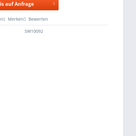
is auf Anfrage
en
Merken
Bewerten
SW10092